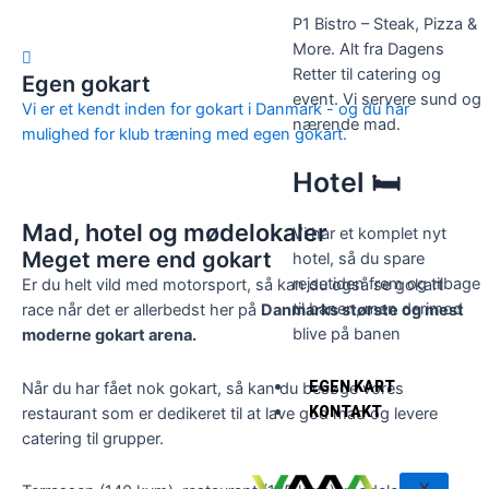
P1 Bistro – Steak, Pizza &
More. Alt fra Dagens
Retter til catering og
Egen gokart
event. Vi servere sund og
Vi er et kendt inden for gokart i Danmark - og du har
nærende mad.
mulighed for klub træning med egen gokart.
Hotel 🛏️
Mad, hotel og mødelokaler
Vi har et komplet nyt
Meget mere end gokart
hotel, så du spare
rejsetiden frem og tilbage
Er du helt vild med motorsport, så kan du også se gokart
til banen, men derimod
race når det er allerbedst her på
Danmarks største og mest
blive på banen
moderne gokart arena.
EGEN KART
Når du har fået nok gokart, så kan du besøge vores
KONTAKT
restaurant som er dedikeret til at lave god mad og levere
catering til grupper.