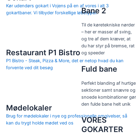
Kør udendørs gokart i Vojens på en af vores i alt 3
Bane 2
gokartbaner. Vi tilbyder forskellige løbstyper.
Til de køretekniske nørder
– her er masser af sving,
SE LØBSTYPER
og tre af dem kræver, at
du har styr på bremse, rat
Restaurant P1 Bistro
og speeder
P1 Bistro - Steak, Pizza & More, det er netop hvad du kan
Fuld bane
forvente ved dit besøg
Perfekt blanding af hurtige
sektioner samt snævre og
SE MERE
snoede kombinationer gør
den fulde bane helt unik
Mødelokaler
Brug for mødelokaler i nye og professionelle omgivelser, så
VORES
kan du trygt holde mødet ved os
GOKARTER