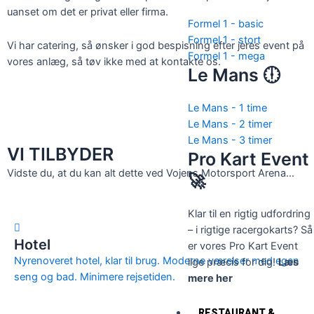
uanset om det er privat eller firma.
Formel 1 - basic
Formel 1 - stort
Vi har catering, så ønsker i god bespisning efter jeres event på
Formel 1 - mega
vores anlæg, så tøv ikke med at kontakte os.
Le Mans 🕕
Le Mans - 1 time
KONTAKT OS
Le Mans - 2 timer
Le Mans - 3 timer
VI TILBYDER
Pro Kart Event
Vidste du, at du kan alt dette ved Vojens Motorsport Arena...
🚀
Klar til en rigtig udfordring
– i rigtige racergokarts? Så
Hotel
er vores Pro Kart Event
Nyrenoveret hotel, klar til brug. Moderne værelser med egen
lige præcis for dig!
Læs
seng og bad. Minimere rejsetiden.
mere her
RESTAURANT &