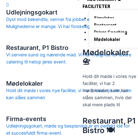
FACILITETER
Udlejningsgokart
Simulator
Dyst mod bekendte, venner fra jobbet eller andet.
Restaurant
Mulighederne er mange. Vi har forskellige løbstyper.
Driver Coaching
Mødelokaler
Restaurant, P1 Bistro
Mødelokaler
Vi servere sund og nærende mad. Vi har mulighed for levere
📇
catering til netop jeres event.
Hold dit møde i vores nye
Mødelokaler
faciliter, vi har 2
mødelokaler, som kan
Hold dit møde i vores nye faciliter, vi har 2 mødelokaler, som
slåes sammen, hvis der
kan slåes sammen
skal mere plads til
Firma-events
Restaurant, P1
Udlejningsgokart, møde og bespisning er en perfekt idé for
Bistro 🍽️
et succesfuldt firma-event.