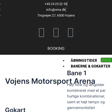
+45 24 25 22 53
info@vma.dk
Tingvejen 27, 6500 Vojens
BOOKING
ÅBNINGSTIDER
BANERNE & GOKARTER
Bane 1
Vojens Motorsport Arena
Højt flow og langsider
kombineret med et par
hurtige kombinationer,
samt et højt tempo og
gennemsnitsfart
Gokart