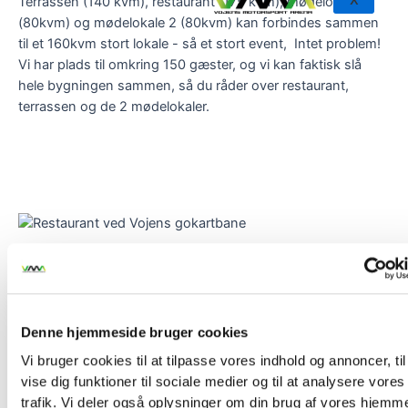
X
Terrassen (140 kvm), restaurant (175 kvm), mødelokale 1
(80kvm) og mødelokale 2 (80kvm) kan forbindes sammen
til et 160kvm stort lokale - så et stort event, Intet problem!
Vi har plads til omkring 150 gæster, og vi kan faktisk slå
hele bygningen sammen, så du råder over restaurant,
terrassen og de 2 mødelokaler.
BOOK LOKALER HER
Steak, Pizza & More i vores Restaurant, P1 Bistro
Denne hjemmeside bruger cookies
Danmarks største og mest moderne gokart arena.
Vi bruger cookies til at tilpasse vores indhold og annoncer, til
vise dig funktioner til sociale medier og til at analysere vores
Hele 1400 meter gokartbane
trafik. Vi deler også oplysninger om din brug af vores hjemm