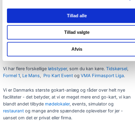
BOOK DIT BESØG
OM OS
Tillad alle
Kør gokart på en af Vojens Motorsport Arena tre udendørs
Tillad valgte
gokartbaner
mod venner, familie, kollegaer eller andet
godtfolk.
Afvis
Vi har flere forskellige
løbstyper
, som du kan køre.
Tidskørsel
,
Formel 1
,
Le Mans
,
Pro Kart Event
og
VMA Firmasport Liga
.
Vi er Danmarks største gokart-anlæg og råder over helt nye
faciliteter - det betyder, at vi er meget mere end go-kart, vi kan
blandt andet tilbyde
mødelokaler
, events, simulator og
restaurant
og mange andre spændende oplevelser for jer -
uanset om det er privat eller firma.