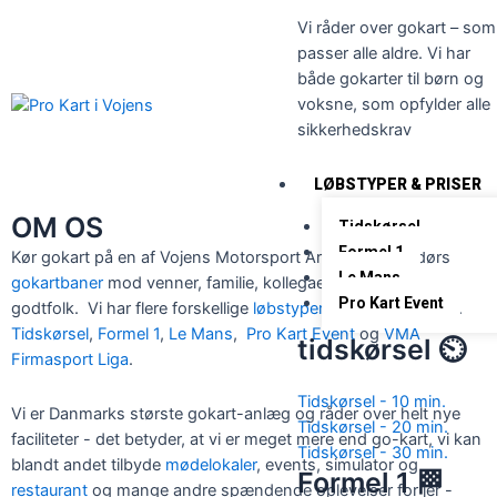
Vi råder over gokart – som
SE MERE
passer alle aldre. Vi har
både gokarter til børn og
voksne, som opfylder alle
sikkerhedskrav
LØBSTYPER & PRISER
OM OS
Tidskørsel
Formel 1
Kør gokart på en af Vojens Motorsport Arena tre udendørs
Le Mans
gokartbaner
mod venner, familie, kollegaer eller andet
Pro Kart Event
godtfolk. Vi har flere forskellige
løbstyper
, som du kan køre.
Tidskørsel
,
Formel 1
,
Le Mans
,
Pro Kart Event
og
VMA
tidskørsel ⏲️
Firmasport Liga
.
Tidskørsel - 10 min.
Vi er Danmarks største gokart-anlæg og råder over helt nye
Tidskørsel - 20 min.
faciliteter - det betyder, at vi er meget mere end go-kart, vi kan
Tidskørsel - 30 min.
blandt andet tilbyde
mødelokaler
, events, simulator og
Formel 1 🏁
restaurant
og mange andre spændende oplevelser for jer -