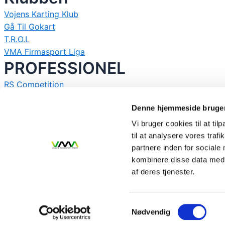
Vojens Karting Klub
Gå Til Gokart
T.R.O.L
VMA Firmasport Liga
PROFESSIONEL
RS Competition
One Girls to F1
Denne hjemmeside bruger
SODI World Series
Vi bruger cookies til at til
til at analysere vores tra
Vojens Motorsport Arena er beliggende tæt på Haderslev 
partnere inden for sociale
kombinere disse data med a
af deres tjenester.
Samtykkevalg
Nødvendig