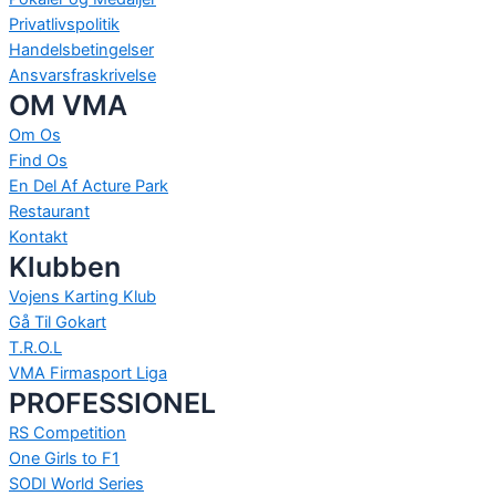
Privatlivspolitik
Handelsbetingelser
Ansvarsfraskrivelse
OM VMA
Om Os
Find Os
En Del Af Acture Park
Restaurant
Kontakt
Klubben
Vojens Karting Klub
Gå Til Gokart
T.R.O.L
VMA Firmasport Liga
PROFESSIONEL
RS Competition
One Girls to F1
SODI World Series