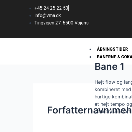
+45 24 25 22 53
info@vma.dk
Tingvejen 27, 6500 Vojens
ÅBNINGSTIDER
BANERNE & GOK
Bane 1
Højt flow og lan
kombineret med 
hurtige kombinat
et højt tempo o
Forfatternavn:me
gennemsnitsfart