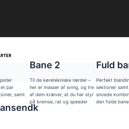
ARTER
Bane 2
Fuld b
gsider
Til de køretekniske nørder –
Perfekt blandin
et par
her er masser af sving, og tre
sektioner sam
ioner, samt
af dem kræver, at du har styr
snoede kombin
g
på bremse, rat og speeder
den fulde bane 
hansendk