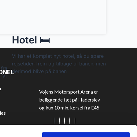
Hotel 🛏️
Vi har et komplet nyt hotel, så du spare
rejsetiden frem og tilbage til banen, men
 fra
derimod blive på banen
ONEL
 Vi
n
Vojens Motorsport Arena er
beliggende tæt på Haderslev
og kun 10 min. kørsel fra E45
ies