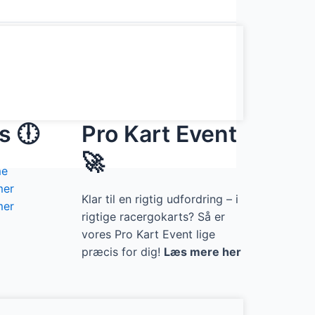
s 🕕
Pro Kart Event
🚀
me
mer
Klar til en rigtig udfordring – i
mer
rigtige racergokarts? Så er
vores Pro Kart Event lige
præcis for dig!
Læs mere her