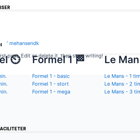
ISER
/ Af
mehansendk
nt
t post. Edit or delete it, then start writing!
el ⏲️
Formel 1 🏁
Le Man
in.
Formel 1 - basic
Le Mans - 1 ti
min.
Formel 1 - stort
Le Mans - 2 ti
min.
Formel 1 - mega
Le Mans - 3 ti
ACILITETER