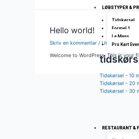
LØBSTYPER & PR
Tidskørsel
Hello world!
Formel 1
Le Mans
Skriv en kommentar
/
Uncategorized
Pro Kart Eve
Welcome to WordPress. This is your firs
tidskørs
Tidskørsel - 10 m
Tidskørsel - 20 
Tidskørsel - 30 
RESTAURANT & F