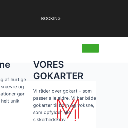
BOOKING
ane
VORES
GOKARTER
g af hurtige
t snævre og
Vi råder over gokart – som
ationer gør
passer alle aldre. Vi har både
helt unik
gokarter til børn og voksne,
som opfylder alle
sikkerhedskrav