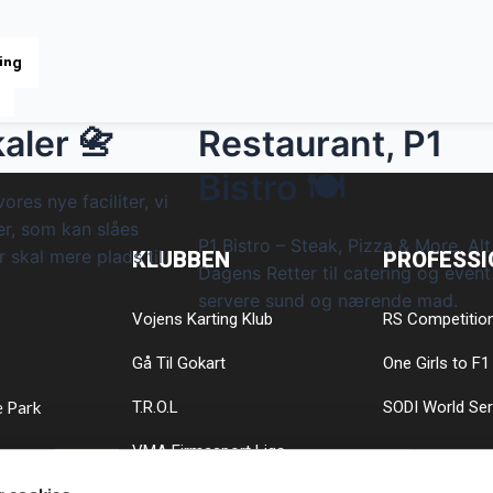
ing
aler 📇
Restaurant, P1
Bistro 🍽️
ores nye faciliter, vi
r, som kan slåes
P1 Bistro – Steak, Pizza & More. Alt
 skal mere plads til
KLUBBEN
PROFESSI
Dagens Retter til catering og event.
servere sund og nærende mad.
Vojens Karting Klub
RS Competitio
Gå Til Gokart
One Girls to F1
e Park
T.R.O.L
SODI World Ser
VMA Firmasport Liga